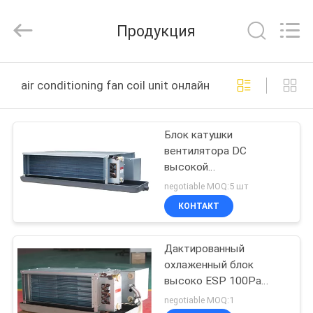
EuroKlimat
Air-
Conditioning
Продукция
&
Refrigeration
Co.,
Ltd.
All
ДОМ
Rights
air conditioning fan coil unit онлайн производство
Reserved.
ПРОДУКТЫ
Блок катушки
вентилятора DC
О
высокой
НАС
эффективности
negotiable MOQ:5 шт
безщеточный
КОНТАКТ
горизонтальный
ПУТЕШЕСТВИЕ
скрынный
Дактированный
ФАБРИКИ
охлаженный блок
высоко ESP 100Pa
ПРОВЕРКА
катушки вентилятора
negotiable MOQ:1