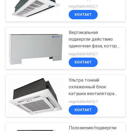
PRIVACY
центрального
negotiable MOQ:1
кондиционирования
POLICY
КОНТАКТ
воздуха 50HZ 220V -
240V
Вертикальная
подвергли действию
одиночная фаза, котор
охладила положение
negotiable MOQ:1
пола блока катушки
КОНТАКТ
вентилятора воды
Ультра тонкий
охлаженный блок
катушки вентилятора
кассеты воздушных
negotiable MOQ:1
потоков путя воды 4
КОНТАКТ
широкоформатный
Положение/подвергли