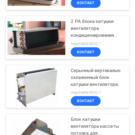
воды горизонтальный
КАЧЕСТВА
КОНТАКТ
2 PA блока катушки
СВЯЖИТЕСЬ
вентилятора
МЫ
кондиционирования
воздуха потолка
negotiable MOQ:1
рядков трубы 2 ESP 35
СПРОСИТЕ
КОНТАКТ
ЦИТАТУ
Скрынный вертикалью
охлаженный блок
COMPANY
катушки вентилятора
NEWS
воды с установкой пола
negotiable MOQ:1
КОНТАКТ
КАРТА
Блок катушки
САЙТА
вентилятора кассеты
потолка для