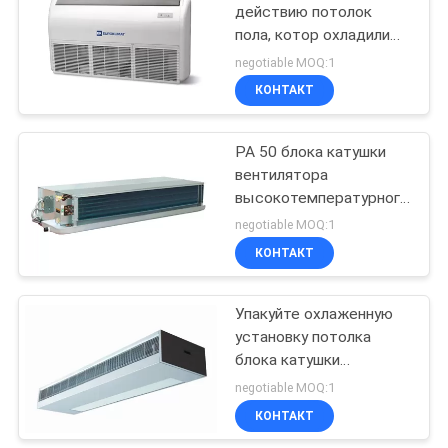
действию потолок
пола, котор охладили
блок катушки
negotiable MOQ:1
вентилятора воды
КОНТАКТ
PA 50 блока катушки
вентилятора
высокотемпературного
двойного рядка трубы
negotiable MOQ:1
4 горизонтальное ESP
КОНТАКТ
Упакуйте охлаженную
установку потолка
блока катушки
вентилятора воды
negotiable MOQ:1
горизонтальную, котор
КОНТАКТ
подвергли действию