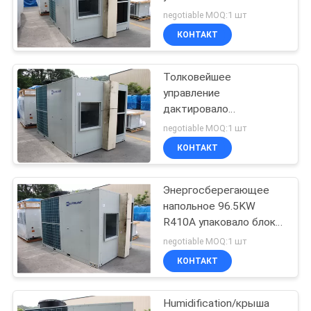
PRIVACY
Humidification малая
negotiable MOQ:1 шт
охлаждая
POLICY
КОНТАКТ
11
Блок катушки
Толковейшее
управление
вентилятора
дактировало
установленные крышей
negotiable MOQ:1 шт
блоки
КОНТАКТ
кондиционирования
воздуха 118KW
R410A/TXV
Энергосберегающее
10
напольное 96.5KW
блок спасения
R410A упаковало блок
EKRT360A крыши
negotiable MOQ:1 шт
жары
КОНТАКТ
Humidification/крыша