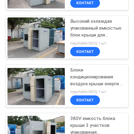
КАЧЕСТВА
КОНТАКТ
Высокий охлаждая
СВЯЖИТЕСЬ
25
упакованный емкостью
МЫ
блок крыши для
Воздух регулируя
очищения воздуха
negotiable MOQ:1 шт
блоки
СПРОСИТЕ
КОНТАКТ
ЦИТАТУ
Блоки
кондиционирования
COMPANY
воздуха крыши энергии
28
NEWS
эффективные
negotiable MOQ:1 шт
дактированные
кондиционер
КОНТАКТ
коммерчески для
КАРТА
мастерских
воздуха точности
380V емкость блока
САЙТА
крыши 3 участков
упакованная