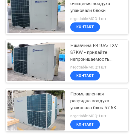
очищения воздуха
упаковали блоки
11
кондиционирования
negotiable MOQ:1 шт
воздуха 72.5KW
Упакованный блок
КОНТАКТ
крыши
Ржавчина R410A/TXV
87KW - придайте
непроницаемость
упакованный блок
negotiable MOQ:1 шт
крыши для строить
КОНТАКТ
12
Разделенные
Промышленная
разрядка воздуха
блоки
упаковала блок 57.5KW
кондиционирования
EKRT200A крыши
negotiable MOQ:1 шт
КОНТАКТ
воздуха