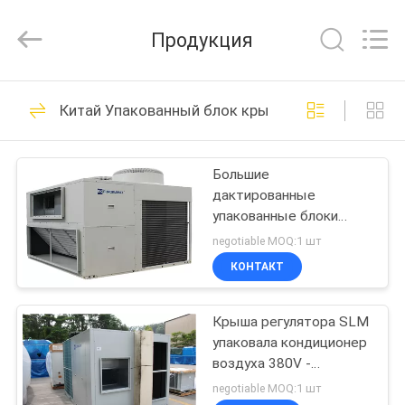
EuroKlimat
Air-
Conditioning
Продукция
&
Refrigeration
Co.,
Ltd.
All
ДОМ
40
Rights
Китай Упакованный блок крыши
Reserved.
Охладитель
ПРОДУКТЫ
охлаженный
Большие
дактированные
воздухом
О
упакованные блоки
НАС
модульный
Hvac крыши блока
negotiable MOQ:1 шт
крыши коммерчески
КОНТАКТ
35
ПУТЕШЕСТВИЕ
Охлаженный
Крыша регулятора SLM
ФАБРИКИ
упаковала кондиционер
воздухом
воздуха 380V -
ПРОВЕРКА
415V/3N/50HZ
negotiable MOQ:1 шт
охладитель винта