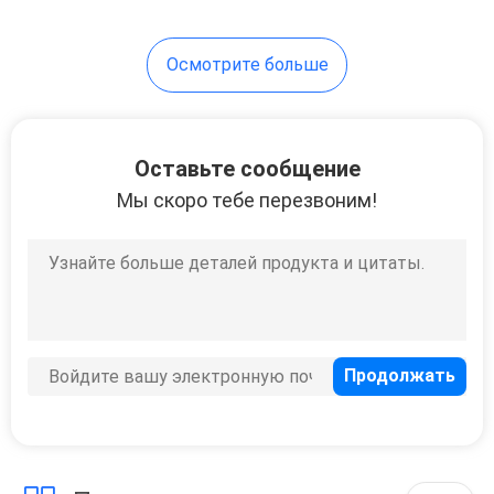
23
Осмотрите больше
Кондиционер
воздуха VRF
Оставьте сообщение
Мы скоро тебе перезвоним!
10
охлаженный
водой охладитель
переченя