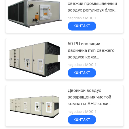
свежий промышленный
воздух регулируя блоки
с 30/50 mm изоляции
negotiable MOQ:1
PU
КОНТАКТ
50 PU изоляции
двойника mm свежего
воздуха кожи
модульного регулируя
negotiable MOQ:1
блок с колесом
КОНТАКТ
спасения жары
Двойной воздух
возвращения чистой
комнаты AHU кожи
регулируя установку
negotiable MOQ:1
блоков крытую
КОНТАКТ