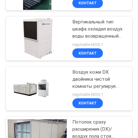
30000-60000m3h
КАЧЕСТВА
КОНТАКТ
Вертикальный тип
СВЯЖИТЕСЬ
шкафа охладил воздух
МЫ
воды возвращенный
регулируя блок 23-
negotiable MOQ:1
429KW
СПРОСИТЕ
КОНТАКТ
ЦИТАТУ
Воздух кожи DX
двойника чистой
COMPANY
комнаты регулируя
NEWS
блоки 30/50 mm
negotiable MOQ:1
изоляции PU
КОНТАКТ
КАРТА
Потолок сразу
САЙТА
расширения (DX)/
воздух пола стоя