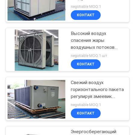
PRIVACY
регулируя блоки 37.5-
negotiable MOQ:1
125 KW
POLICY
КОНТАКТ
Высокий воздух
спасения жары
воздушных потоков
регулируя блоки
negotiable MOQ:1 шт
КОНТАКТ
Свежий воздух
горизонтального пакета
регулируя змеевик
рядков блока 4/6
negotiable MOQ:1
КОНТАКТ
Энергосберегающий