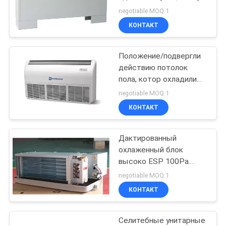
PRIVACY
охладила положение
negotiable MOQ:1
пола блока катушки
POLICY
КОНТАКТ
вентилятора воды
Положение/подвергли
действию потолок
пола, котор охладили
блок катушки
negotiable MOQ:1
вентилятора воды
КОНТАКТ
Дактированный
охлаженный блок
высоко ESP 100Pa
катушки вентилятора
negotiable MOQ:1
воды горизонтальный
КОНТАКТ
Селитебные унитарные