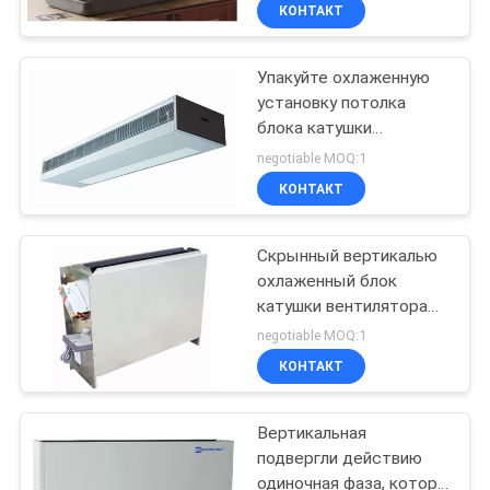
рядков трубы 2 ESP 35
КАЧЕСТВА
КОНТАКТ
Упакуйте охлаженную
СВЯЖИТЕСЬ
установку потолка
МЫ
блока катушки
вентилятора воды
negotiable MOQ:1
горизонтальную, котор
СПРОСИТЕ
КОНТАКТ
подвергли действию
ЦИТАТУ
Скрынный вертикалью
охлаженный блок
COMPANY
катушки вентилятора
NEWS
воды с установкой пола
negotiable MOQ:1
КОНТАКТ
КАРТА
Вертикальная
САЙТА
подвергли действию
одиночная фаза, котор