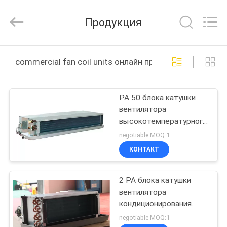
EuroKlimat
Air-
Conditioning
Продукция
&
Refrigeration
Co.,
Ltd.
All
ДОМ
Rights
commercial fan coil units онлайн производство
Reserved.
ПРОДУКТЫ
PA 50 блока катушки
вентилятора
О
высокотемпературного
НАС
двойного рядка трубы
negotiable MOQ:1
4 горизонтальное ESP
КОНТАКТ
ПУТЕШЕСТВИЕ
2 PA блока катушки
ФАБРИКИ
вентилятора
кондиционирования
ПРОВЕРКА
воздуха потолка
negotiable MOQ:1