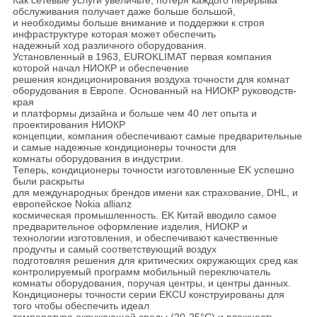
Как сетевые услуги увеличьте, потеря каждого перерыва
обслуживания получает даже больше большой,
и необходимы больше внимание и поддержки к строя
инфраструктуре которая может обеспечить
надежный ход различного оборудования.
Установленный в 1963, EUROKLIMAT первая компания
которой начал НИОКР и обеспечение
решения кондиционирования воздуха точности для комнат
оборудования в Европе. Основанный на НИОКР руководств-
края
и платформы дизайна и больше чем 40 лет опыта и
проектирования НИОКР
концепции, компания обеспечивают самые предварительные
и самые надежные кондиционеры точности для
комнаты оборудования в индустрии.
Теперь, кондиционеры точности изготовленные EK успешно
были раскрыты
для международных брендов имени как страхование, DHL, и
европейское Nokia allianz
космическая промышленность. EK Китай вводило самое
предварительное оформление изделия, НИОКР и
технологии изготовления, и обеспечивают качественные
продучты и самый соответствующий воздух
подготовляя решения для критических окружающих сред как
контролируемый программ мобильный переключатель
комнаты оборудования, поручая центры, и центры данных.
Кондиционеры точности серии EKCU конструированы для
того чтобы обеспечить идеал