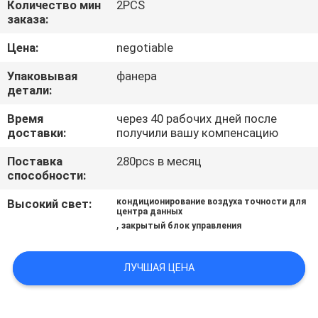
Количество мин
2PCS
КАЧЕСТВА
заказа:
Цена:
negotiable
СВЯЖИТЕСЬ
МЫ
Упаковывая
фанера
детали:
Время
через 40 рабочих дней после
СПРОСИТЕ
доставки:
получили вашу компенсацию
ЦИТАТУ
Поставка
280pcs в месяц
способности:
COMPANY
Высокий свет:
кондиционирование воздуха точности для
центра данных
NEWS
,
закрытый блок управления
КАРТА
ЛУЧШАЯ ЦЕНА
САЙТА