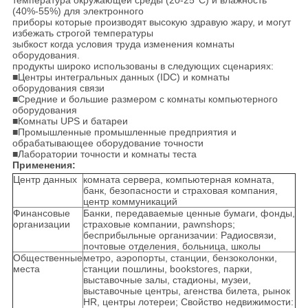
температура окружающей среды (20-25°C) и влажность
(40%-55%) для электронного
приборы которые производят высокую здравую жару, и могут
избежать строгой температуры
зыбкост когда условия труда изменения комнаты
оборудования.
продукты широко использованы в следующих сценариях:
■Центры интегральных данных (IDC) и комнаты
оборудования связи
■Средние и большие размером с комнаты компьютерного
оборудования
■Комнаты UPS и батареи
■Промышленные промышленные предприятия и
обрабатывающее оборудование точности
■Лаборатории точности и комнаты теста
Применения:
Центр данных
комната сервера, компьютерная комната,
банк, безопасности и страховая компания,
центр коммуникаций
Финансовые
Банки, передаваемые ценные бумаги, фонды,
организации
страховые компании, pawnshops;
бесприбыльные организачии: Радиосвязи,
почтовые отделения, больница, школы
Общественные
метро, аэропорты, станции, бензоколонки,
места
станции пошлины, bookstores, парки,
выставочные залы, стадионы, музеи,
выставочные центры, агенства билета, рынок
HR, центры лотереи; Свойство недвижимости: