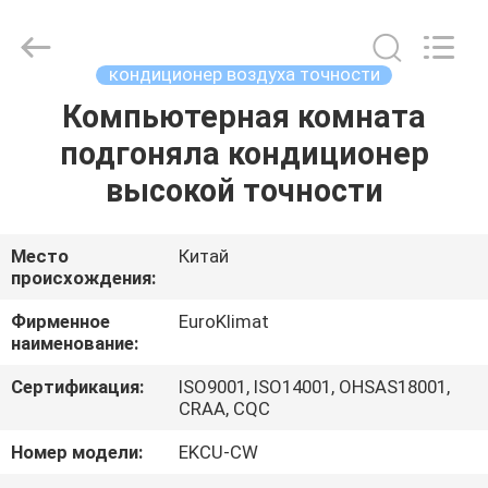
EuroKlimat
Air-
Conditioning
&
Refrigeration
кондиционер воздуха точности
Co.,
Ltd.
All
Компьютерная комната
ДОМ
Rights
Reserved.
подгоняла кондиционер
ПРОДУКТЫ
высокой точности
О
Место
Китай
происхождения:
НАС
Фирменное
EuroKlimat
наименование:
ПУТЕШЕСТВИЕ
Сертификация:
ISO9001, ISO14001, OHSAS18001,
ФАБРИКИ
CRAA, CQC
Номер модели:
EKCU-CW
ПРОВЕРКА