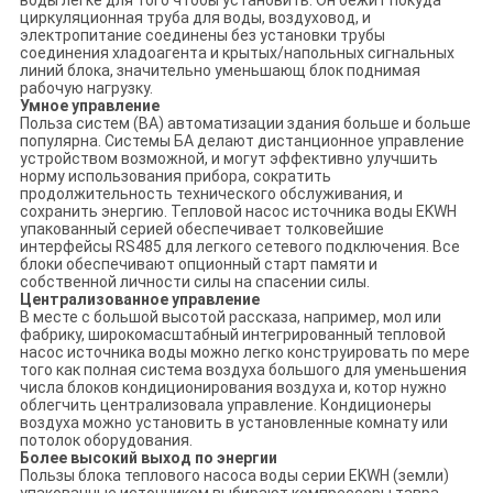
воды легке для того чтобы установить. Он бежит покуда
циркуляционная труба для воды, воздуховод, и
электропитание соединены без установки трубы
соединения хладоагента и крытых/напольных сигнальных
линий блока, значительно уменьшающ блок поднимая
рабочую нагрузку.
Умное управление
Польза систем (BA) автоматизации здания больше и больше
популярна. Системы БА делают дистанционное управление
устройством возможной, и могут эффективно улучшить
норму использования прибора, сократить
продолжительность технического обслуживания, и
сохранить энергию. Тепловой насос источника воды EKWH
упакованный серией обеспечивает толковейшие
интерфейсы RS485 для легкого сетевого подключения. Все
блоки обеспечивают опционный старт памяти и
собственной личности силы на спасении силы.
Централизованное управление
В месте с большой высотой рассказа, например, мол или
фабрику, широкомасштабный интегрированный тепловой
насос источника воды можно легко конструировать по мере
того как полная система воздуха большого для уменьшения
числа блоков кондиционирования воздуха и, котор нужно
облегчить централизовала управление. Кондиционеры
воздуха можно установить в установленные комнату или
потолок оборудования.
Более высокий выход по энергии
Пользы блока теплового насоса воды серии EKWH (земли)