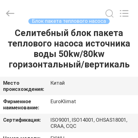
EuroKlimat
Air-
Conditioning
&
Refrigeration
Блок пакета теплового насоса
Co.,
Ltd.
All
Селитебный блок пакета
ДОМ
Rights
Reserved.
теплового насоса источника
ПРОДУКТЫ
воды 50kw/80kw
горизонтальный/вертикаль
О
НАС
Место
Китай
происхождения:
ПУТЕШЕСТВИЕ
Фирменное
EuroKlimat
наименование:
ФАБРИКИ
Сертификация:
ISO9001, ISO14001, OHSAS18001,
CRAA, CQC
ПРОВЕРКА