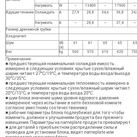
Нагревать
W
--
13400
--
17900
--
Идущее течение
Охлаждать
A
27,9
28,8
34,6
36,8
34,
Нагревать
A
--
28,8
--
37,4
--
Размер дренажной трубки
Хладоагент
Шум
dB
61
61
65
65
63
(a)
Вес
kg
560
570
610
620
75
Примечание:
■ предшествующая номинальная охлаждая емкость
измерено в следующих условиях: крытые сухое/влажный
шарик читают 27°C/19°C, и температура воды входа/выхода
30°C/35°C.
■ предшествующая номинальная теплоемкость измерено в
следующих условиях: крытые сухое/влажный шарик читают
20°C/15°C, и температура воды входа 20°C.
■ шум блока значение шума уровня ядрового давления
измеренное через испытание в semi-безэховой комнате
согласно уместному соотечественнику.
■ рабочие параметры блока подлеубежал для того чтобы
изменить должное к улучшениям продукта без прежнего
извещения. Параметры на nameplate продукта превалируют.
■ для деталей о приобъектном распределении силы и
проводка для установки блока, видят nameplate или