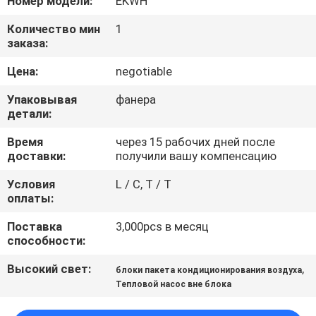
Номер модели:
EKWH
КАЧЕСТВА
Количество мин
1
заказа:
СВЯЖИТЕСЬ
Цена:
negotiable
МЫ
Упаковывая
фанера
детали:
СПРОСИТЕ
Время
через 15 рабочих дней после
ЦИТАТУ
доставки:
получили вашу компенсацию
Условия
L / C, T / T
COMPANY
оплаты:
NEWS
Поставка
3,000pcs в месяц
способности:
КАРТА
Высокий свет:
,
блоки пакета кондиционирования воздуха
САЙТА
Тепловой насос вне блока