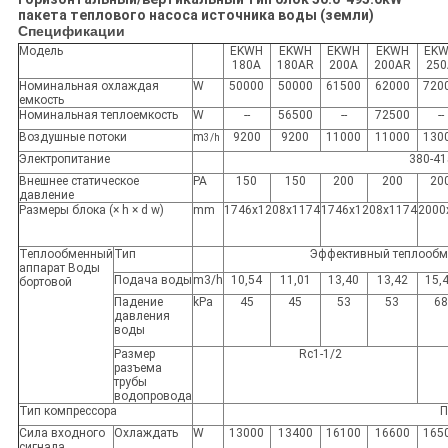
пакета теплового насоса источника воды (земли)
Спецификации
Модель
EKWH
EKWH
EKWH
EKWH
EK
180A
180AR
200A
200AR
25
Номинальная охлаждая
W
50000
50000
61500
62000
720
емкость
Номинальная теплоемкость
W
--
56500
--
72500
--
Воздушные потоки
m
9200
9200
11000
11000
130
3/h
Электропитание
380-4
Внешнее статическое
PA
150
150
200
200
20
давление
Размеры блока (× h × d w)
mm
1746x1208x1174
1746x1208x1174
2000
Теплообменный
Тип
Эффективный теплообме
аппарат Воды
Подача воды
m3/h
10,54
11,01
13,40
13,42
15,
бортовой
Падение
kPa
45
45
53
53
68
давления
воды
Размер
Rc1-1/2
разъема
трубы
водопровода
Тип компрессора
П
Сила входного
Охлаждать
W
13000
13400
16100
16600
165
сигнала