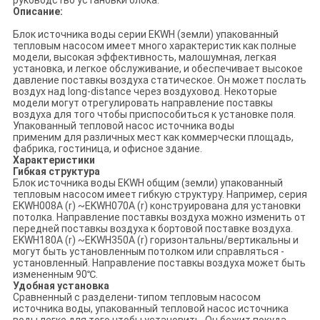
руководство установки блока.
Описание:
Блок источника воды серии EKWH (земли) упакованный
тепловым насосом имеет много характеристик как полные
модели, высокая эффективность, малошумная, легкая
установка, и легкое обслуживание, и обеспечивает высокое
давление поставкы воздуха статическое. Он может послать
воздух над long-distance через воздуховод. Некоторые
модели могут отрегулировать направление поставкы
воздуха для того чтобы приспособиться к установке поля.
Упакованный тепловой насос источника воды
применим для различных мест как коммерчески площадь,
фабрика, гостиница, и офисное здание.
Характеристики
Гибкая структура
Блок
источника воды EKWH общим (земли)
упакованный
тепловым насосом имеет гибкую структуру. Например, серия
EKWH008A (r) ~EKWH070A (r) конструирована для установки
потолка. Направление поставкы воздуха можно изменить от
передней поставкы воздуха к бортовой поставке воздуха.
EKWH180A (r) ~EKWH350A (r) горизонтальны/вертикальны и
могут быть установленным потолком или справляться -
установленный. Направление поставкы воздуха может быть
измененным 90℃.
Удобная установка
Сравненный с разделени-типом тепловым насосом
источника воды, упакованный тепловой насос источника