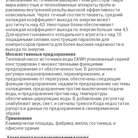
упакованные источником выбирают компрессоры тавра
мира известные и теплообменные аппараты пробк-в-
раковины внутренней резьбы высокой эффективности
коаксиальные. Через точный соответствовать, средний
охлаждая коэффициент выхода по энергии может
достигнуть над 4,0. Некоторые блоки обеспечивают
охлаждая коэффициент выхода по энергии больше чем 4,5.
Для крупнотоннажного холодильного агрегата с над 10
лошадиными силами, конструкция параллели для
компрессоров принята для более высоких надежности и
выхода по энергии.
Множественные предохранения
Тепловой насос источника воды EKWH упакованный серией
конструирован с множественными функциями
предохранения от обеспеченностью. В дополнение к
регулярн недонапряжению, перенапряжению, и
предохранению от перегрузки, обеспечены следующие
функции предохранения: надавите предохранение системы
охлаждения, предохранение против выключения подачи
воды, и предохранение против над-температуры
обеспечивая циркуляцию воды. В добавлении, регулятор
снабубежит звук, свет, и сигналы тревоги Кода недостаток
рапорта и данные по предохранения в своевременном
образе.
Применения
Коммерчески площадь, фабрика, вилла, гостиница, и
офисное здание.
блоки пакета кондиционирования воздуха