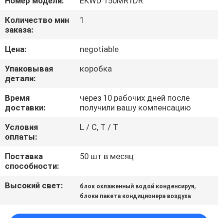
Номер модели:
EKWD 150MR1DR
КАЧЕСТВА
Количество мин
1
заказа:
СВЯЖИТЕСЬ
Цена:
negotiable
МЫ
Упаковывая
коробка
детали:
СПРОСИТЕ
Время
через 10 рабочих дней после
ЦИТАТУ
доставки:
получили вашу компенсацию
Условия
L / C, T / T
COMPANY
оплаты:
NEWS
Поставка
50 шт в месяц
способности:
КАРТА
Высокий свет:
,
блок охлаженный водой конденсируя
САЙТА
блоки пакета кондиционера воздуха