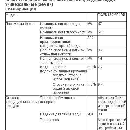
универсальные (земли)
Спецификации
Модель
EKWD150MR1DR
Параметры блока
Номинальная охлаждая
kW
47
емкость
Номинальная теплоемкость
kW
51,5
Номинальная
500
производственная
мощность горячей воды
Полная сила номинальной
kW
9,2
охлаждая емкости
Полная сила номинальной
kW
14
теплоемкости
Вода
Сторона
m3/h
7,7
подача
кондиционирования
воздуха (сторона
использования)
Сторона источника
m3/h
9,4
воды (тепловой
источник)
Сторона
Тип теплообменного
обменник Плит-
кондиционирования
аппарата
жары сделанный
воздуха
из нержавеющей
стали
Падение давления воды
kPa
30
Тип насоса
Многоуровневый
горизонтальный
центробежный