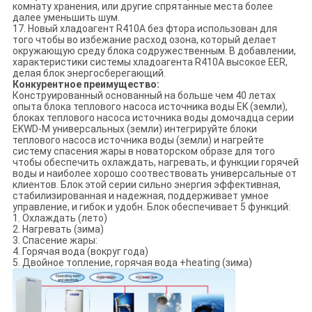
комнату хранения, или другие спрятанные места более
далее уменьшить шум.
17. Новый хладоагент R410A без фтора использован для
того чтобы во избежание расход озона, который делает
окружающую среду блока содружественным. В добавлении,
характеристики системы хладоагента R410A высокое EER,
делая блок энергосберегающий.
Конкурентное преимущество:
Конструированный основанный на больше чем 40 летах
опыта блока теплового насоса источника воды EK (земли),
блоках теплового насоса источника воды домочадца серии
EKWD-M универсальных (земли) интегрируйте блоки
теплового насоса источника воды (земли) и нагрейте
систему спасения жары в новаторском образе для того
чтобы обеспечить охлаждать, нагревать, и функции горячей
воды и наиболее хорошо соотвествовать универсальные от
клиентов. Блок этой серии сильно энергия эффективная,
стабилизированная и надежная, поддерживает умное
управление, и гибок и удобн. Блок обеспечивает 5 функций:
1. Охлаждать (лето)
2. Нагревать (зима)
3. Спасение жары:
4. Горячая вода (вокруг года)
5. Двойное топление, горячая вода +heating (зима)